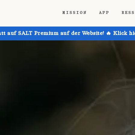
MISSION
APP
RES
att auf SALT Premium auf der Website! 🔥 Klick h