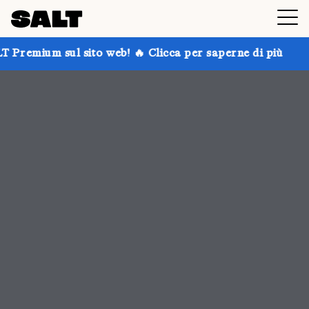
o web! 🔥 Clicca per saperne di più
Prendi fino al 30