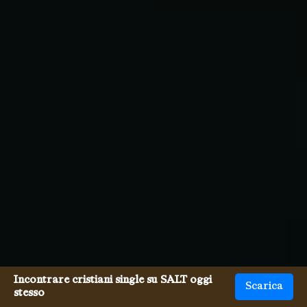
Incontrare cristiani single su SALT oggi
Scarica
stesso