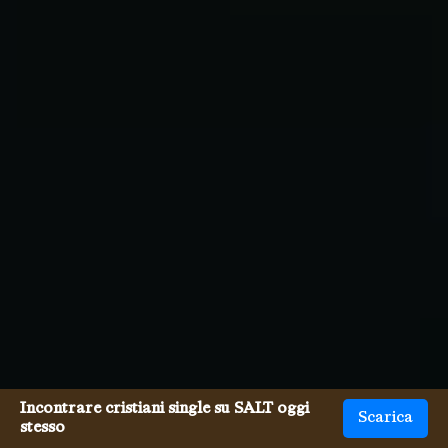
Incontrare cristiani single su SALT oggi
Scarica
stesso