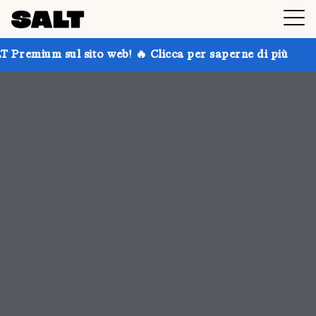
 web! 🔥 Clicca per saperne di più
Prendi fino al 30