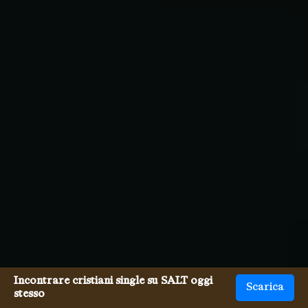
Incontrare cristiani single su SALT oggi
Scarica
stesso