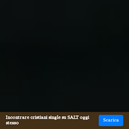
Incontrare cristiani single su SALT oggi
Scarica
stesso