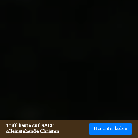
Triff heute auf SALT
Herunterladen
alleinstehende Christen