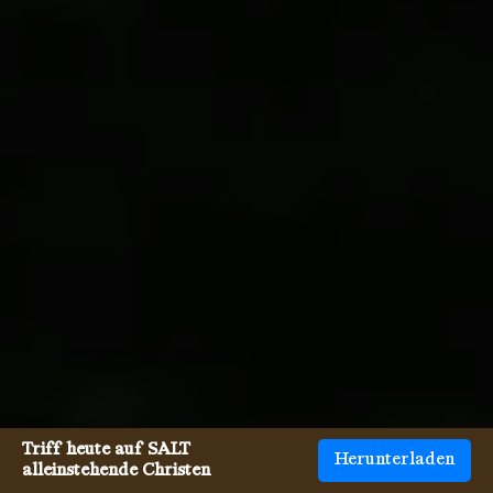
Triff heute auf SALT
Herunterladen
alleinstehende Christen