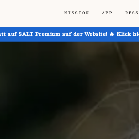
MISSION
APP
RES
att auf SALT Premium auf der Website! 🔥 Klick h