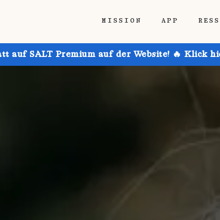
MISSION
APP
RES
att auf SALT Premium auf der Website! 🔥 Klick h