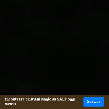
Incontrare cristiani single su SALT oggi
Scarica
stesso