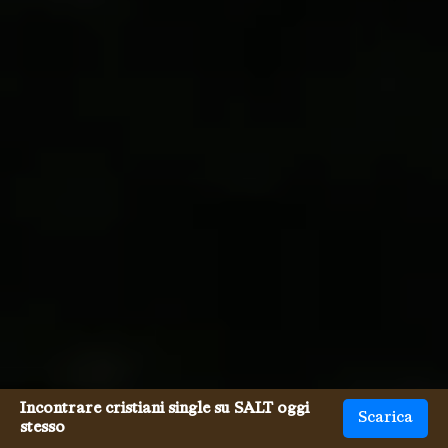
Incontrare cristiani single su SALT oggi
Scarica
stesso