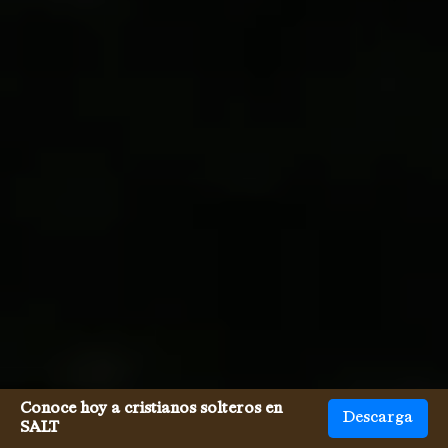
Conoce hoy a cristianos solteros en
Descarga
SALT