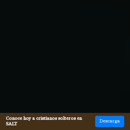
Conoce hoy a cristianos solteros en
Descarga
SALT