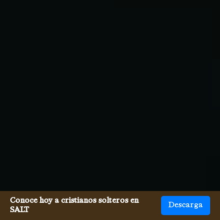
Conoce hoy a cristianos solteros en
Descarga
SALT