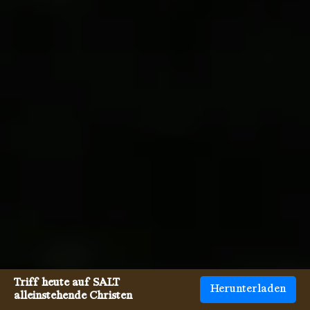
Triff heute auf SALT
Herunterladen
alleinstehende Christen