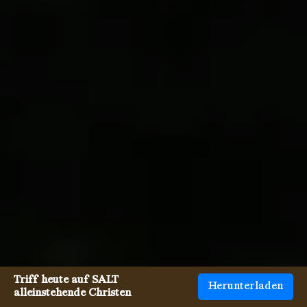
Triff heute auf SALT
Herunterladen
alleinstehende Christen