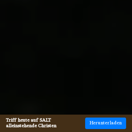
Triff heute auf SALT
Herunterladen
alleinstehende Christen