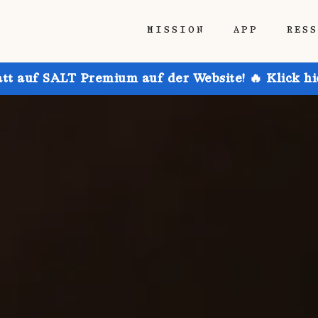
MISSION
APP
RES
att auf SALT Premium auf der Website! 🔥 Klick h