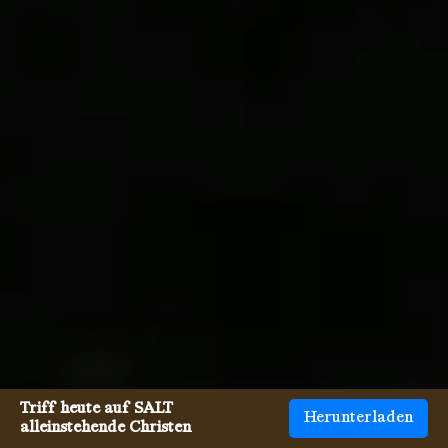
Triff heute auf SALT
Herunterladen
alleinstehende Christen