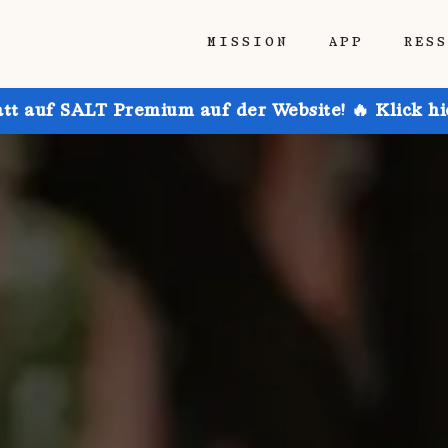
MISSION
APP
RES
att auf SALT Premium auf der Website! 🔥 Klick h