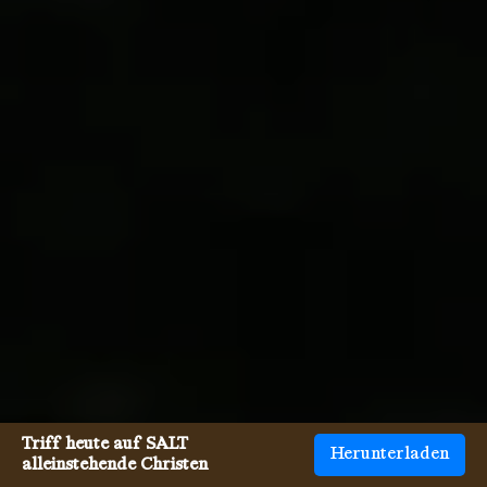
Triff heute auf SALT
Herunterladen
alleinstehende Christen