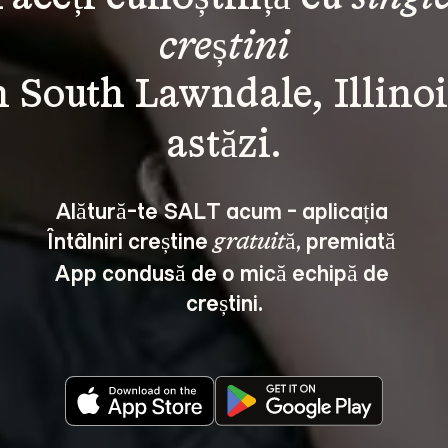
creștini
n South Lawndale, Illinoi
Alătură-te SALT acum - aplicația 
Întâlniri creștine 
, premiată 
gratuită
App condusă de o mică echipă de 
creștini.