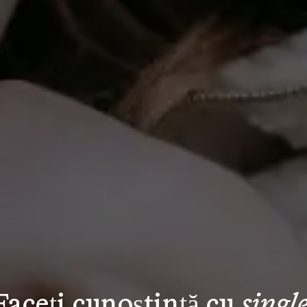
Faceți cunoștință cu 
single