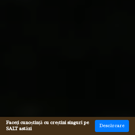
Faceți cunoștință cu creștini singuri pe
Descărcare
SALT astăzi