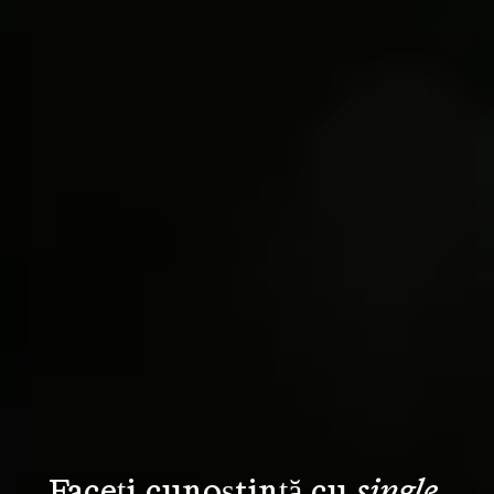
Faceți cunoștință cu 
single 