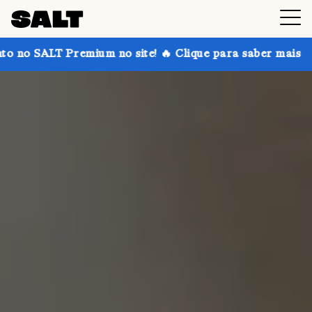
mium no site! 🔥 Clique para saber mais
Ganhe até 