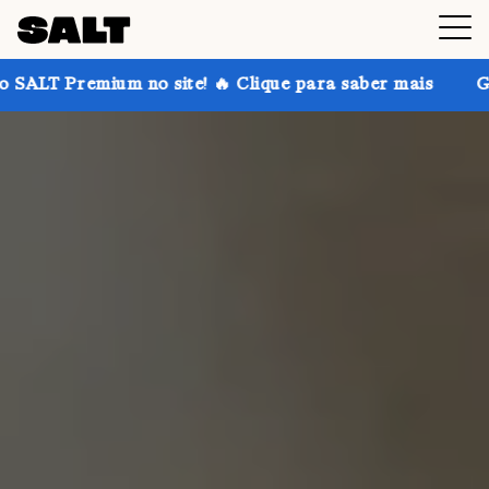
 no site! 🔥 Clique para saber mais
Ganhe até 30% 