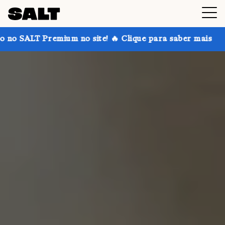
ium no site! 🔥 Clique para saber mais
Ganhe até 3