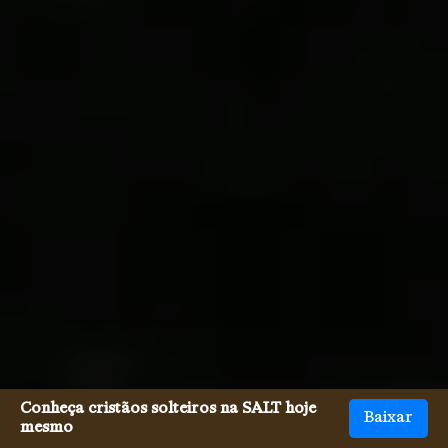
Conheça cristãos solteiros na SALT hoje
Baixar
mesmo