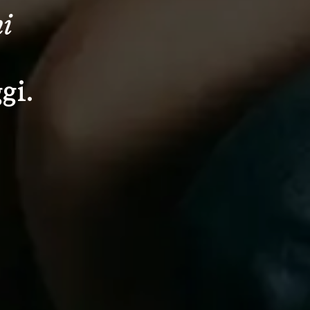
i 
gi.