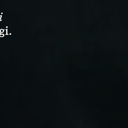
i
gi.