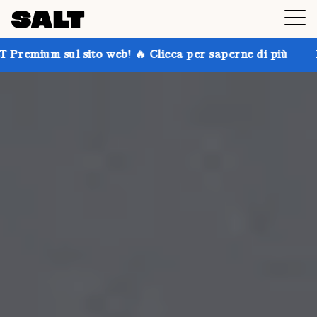
o web! 🔥 Clicca per saperne di più
Prendi fino al 30