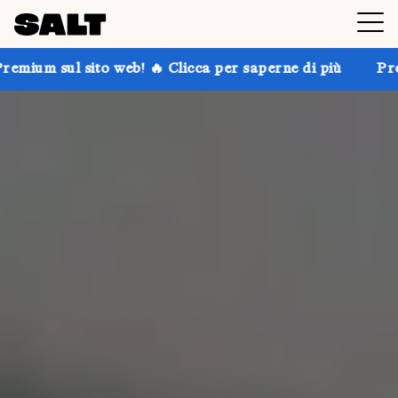
b! 🔥 Clicca per saperne di più
Prendi fino al 30% d