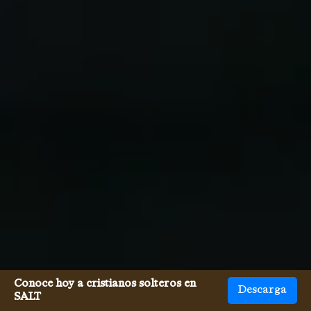
Conoce hoy a cristianos solteros en
Descarga
SALT