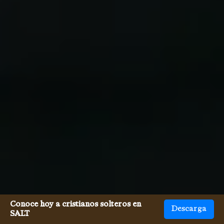
Conoce hoy a cristianos solteros en
Descarga
SALT