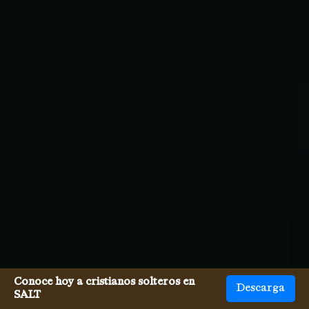
Conoce hoy a cristianos solteros en
Descarga
SALT