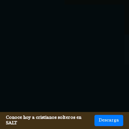
Conoce hoy a cristianos solteros en
Descarga
SALT