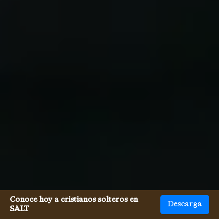
Conoce hoy a cristianos solteros en
Descarga
SALT