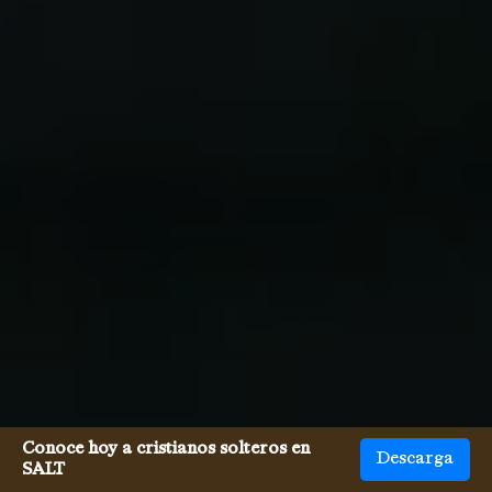
Conoce hoy a cristianos solteros en
Descarga
SALT