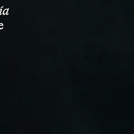
ía 
e 