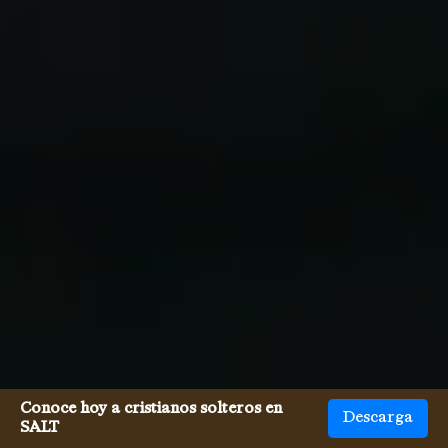
Conoce hoy a cristianos solteros en
Descarga
SALT