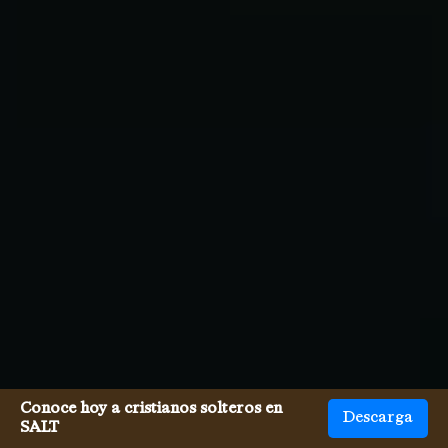
Conoce hoy a cristianos solteros en
Descarga
SALT