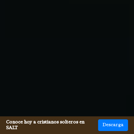
Conoce hoy a cristianos solteros en
Descarga
SALT