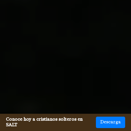
Conoce hoy a cristianos solteros en
Descarga
SALT