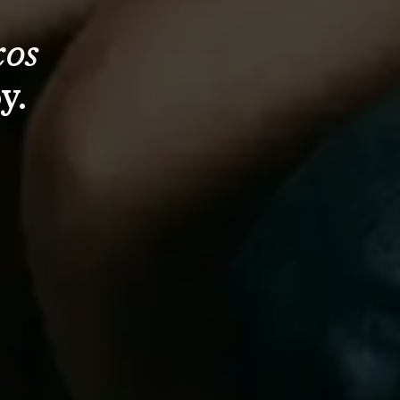
os 
y.