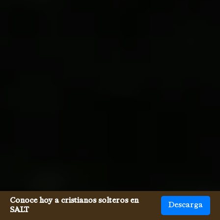
Conoce hoy a cristianos solteros en
Descarga
SALT