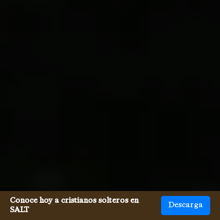
Conoce hoy a cristianos solteros en
Descarga
SALT