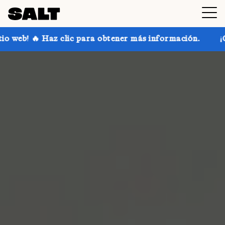
z clic para obtener más información.
¡Consigue hast