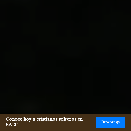
Conoce hoy a cristianos solteros en
Descarga
SALT