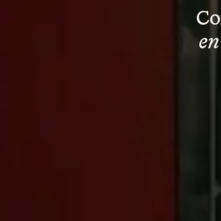
Co
en