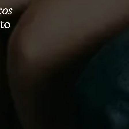
os 
to 