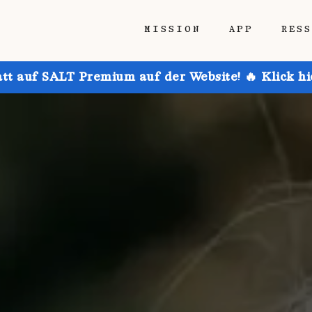
MISSION
APP
RES
att auf SALT Premium auf der Website! 🔥 Klick h