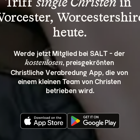
Triff 
single Christen
 in 
orcester, Worcestershir
heute.
Werde jetzt Mitglied bei SALT - der 
, preisgekrönten 
kostenlosen
Christliche Verabredung App, die von 
einem kleinen Team von Christen 
betrieben wird.