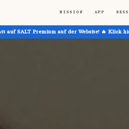
MISSION
APP
RES
att auf SALT Premium auf der Website! 🔥 Klick h