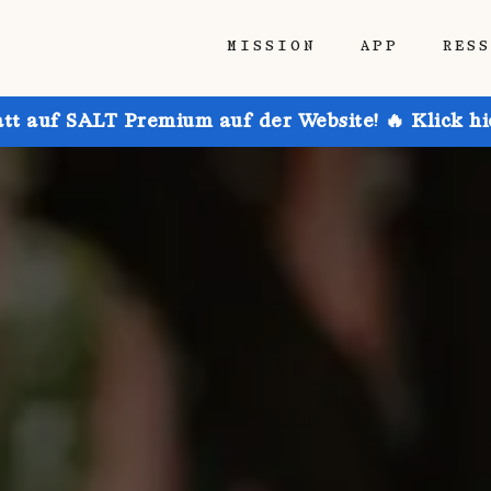
MISSION
APP
RES
att auf SALT Premium auf der Website! 🔥 Klick h